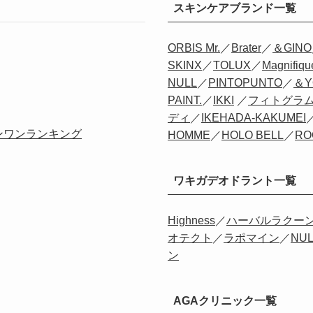
スキンケアブランド一覧
ORBIS Mr.
／
Brater
／
＆GINO
SKINX
／
TOLUX
／
Magnifiqu
NULL
／
PINTOPUNTO
／
＆Y
PAINT.
／
IKKI
／
フィトグラ
ディ
／
IKEHADA-KAKUMEI
ンワンランキング
HOMME
／
HOLO BELL
／
RO
ワキガデオドラント一覧
Highness
／
ハーバルラクー
オテクト
／
ラポマイン
／
NUL
ン
AGAクリニック一覧