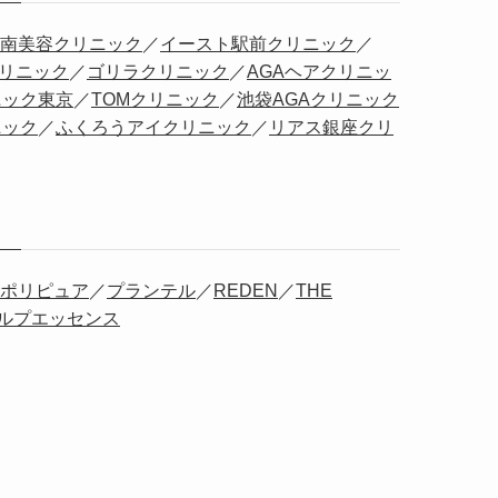
南美容クリニック
／
イースト駅前クリニック
／
クリニック
／
ゴリラクリニック
／
AGAヘアクリニッ
ニック東京
／
TOMクリニック
／
池袋AGAクリニック
ニック
／
ふくろうアイクリニック
／
リアス銀座クリ
ポリピュア
／
プランテル
／
REDEN
／
THE
カルプエッセンス