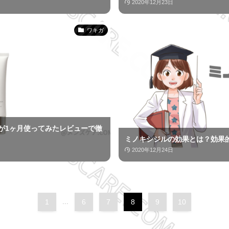
2020年12月23日
ワキガ
が1ヶ月使ってみたレビューで徹
ミノキシジルの効果とは？効果
2020年12月24日
1
...
6
7
8
9
10