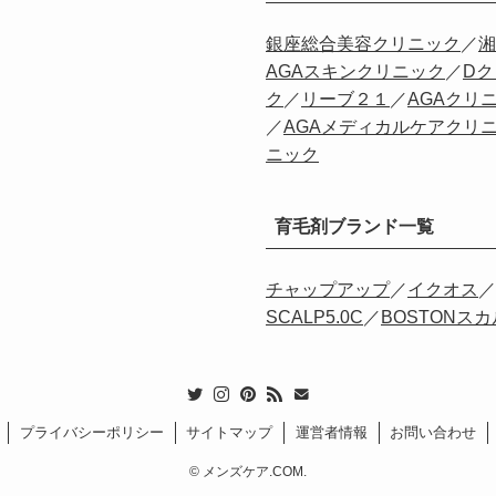
銀座総合美容クリニック
／
湘
AGAスキンクリニック
／
D
ク
／
リーブ２１
／
AGAクリ
／
AGAメディカルケアクリ
ニック
育毛剤ブランド一覧
チャップアップ
／
イクオス
／
SCALP5.0C
／
BOSTONス
プライバシーポリシー
サイトマップ
運営者情報
お問い合わせ
©
メンズケア.COM.