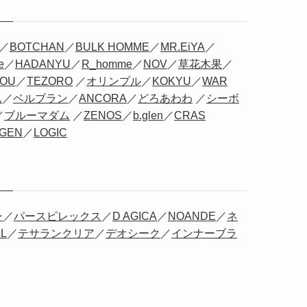
／
BOTCHAN
／
BULK HOMME
／
MR.EiYA
／
e
／
HADANYU
／
R_homme
／
NOV
／
草花木果
／
OU
／
TEZORO
／
オリンプル
／
KOKYU
／
WAR
ム
／
ベルブラン
／
ANCORA
／
どろあわわ
／
シーボ
／
ブルーマダム
／
ZENOS
／
b.glen
／
CRAS
GEN
／
LOGIC
ン
／
パースピレックス
／
D AGICA
／
NOANDE
／
ネ
L
／
テサランクリア
／
デオシーク
／
インナーブラ